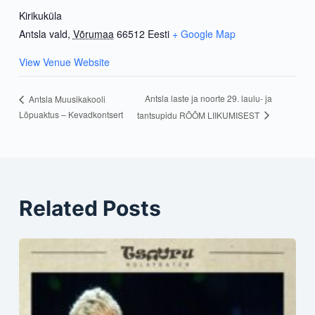
Kirikuküla
Antsla vald
,
Võrumaa
66512
Eesti
+ Google Map
View Venue Website
Antsla laste ja noorte 29. laulu- ja
Antsla Muusikakooli
Lõpuaktus – Kevadkontsert
tantsupidu RÕÕM LIIKUMISEST
Related Posts