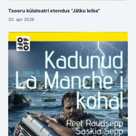
Tsooru külateatri etendus “Jätku leiba”
30. apr 2026