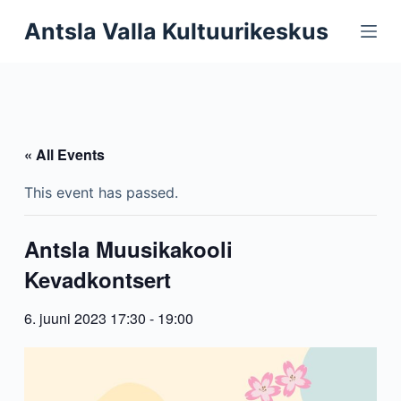
S
Antsla Valla Kultuurikeskus
k
i
p
t
o
« All Events
c
o
This event has passed.
n
t
Antsla Muusikakooli
e
Kevadkontsert
n
t
6. juuni 2023 17:30
-
19:00