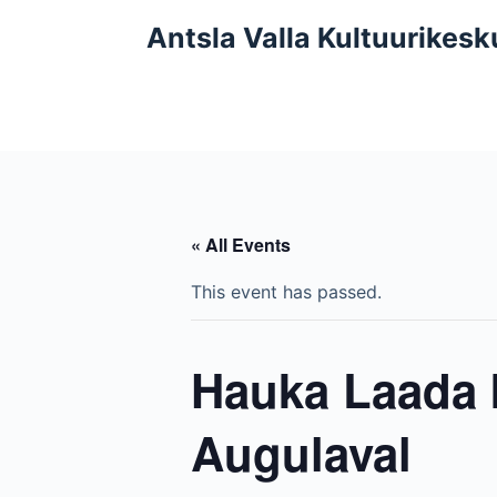
S
Antsla Valla Kultuurikesk
k
i
p
t
o
c
o
« All Events
n
t
This event has passed.
e
n
Hauka Laada k
t
Augulaval