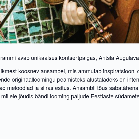
rammi avab unikaalses kontsertpaigas, Antsla Augulaval
t liikmest koosnev ansambel, mis ammutab inspiratsiooni o
ende originaalloomingu peamisteks alustaladeks on inten
sad meloodiad ja siiras esitus. Ansambli tõus sabatähen
millele jõudis bändi looming paljude Eestlaste südamet