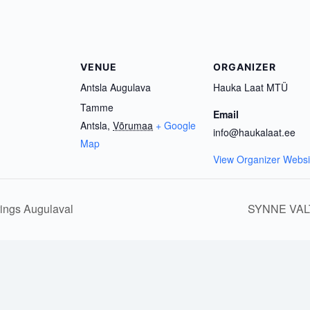
VENUE
ORGANIZER
Antsla Augulava
Hauka Laat MTÜ
Tamme
Email
Antsla
,
Võrumaa
+ Google
info@haukalaat.ee
Map
View Organizer Websi
rings Augulaval
SYNNE VALT