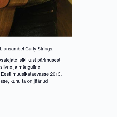
, ansambel Curly Strings.
salejate isiklikust pärimusest
siivne ja mänguline
a Eesti muusikataevasse 2013.
esse, kuhu ta on jäänud