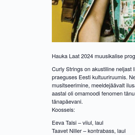
Hauka Laat 2024 muusikalise prog
Curly Strings on akustiline neljas
praeguses Eesti kultuuriruumis. N
musitseerimine, meeldejäävalt ilu
aastal oli omamoodi fenomen tänu 
tänapäevani.
Koosseis:
Eeva Talsi – viiul, laul
Taavet Niller – kontrabass, laul