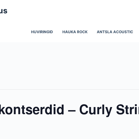
us
HUVIRINGID
HAUKA ROCK
ANTSLA ACOUSTIC
ontserdid – Curly Str