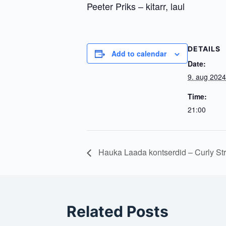
Peeter Priks – kitarr, laul
DETAILS
Add to calendar
Date:
9. aug 2024
Time:
21:00
Hauka Laada kontserdid – Curly St
Related Posts