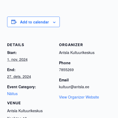
Add to calendar
DETAILS
ORGANIZER
Start:
Antsla Kultuurikeskus
1. nov. 2024
Phone
End:
7855269
27. dets. 2024
Email
Event Category:
kultuur@antsla.ee
Näitus
View Organizer Website
VENUE
Antsla Kultuurikeskus