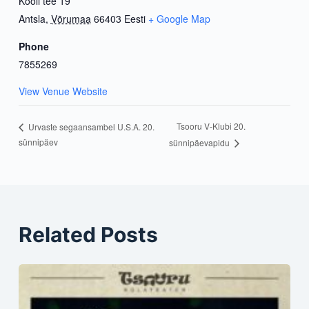
Kooli tee 19
Antsla
,
Võrumaa
66403
Eesti
+ Google Map
Phone
7855269
View Venue Website
Tsooru V-Klubi 20.
Urvaste segaansambel U.S.A. 20.
sünnipäev
sünnipäevapidu
Related Posts