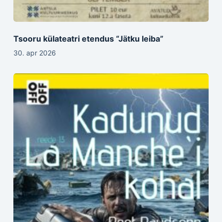
Tsooru külateatri etendus “Jätku leiba”
30. apr 2026