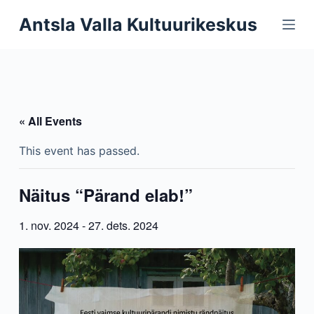
S
Antsla Valla Kultuurikeskus
k
i
p
t
o
« All Events
c
o
This event has passed.
n
t
Näitus “Pärand elab!”
e
n
1. nov. 2024
-
27. dets. 2024
t