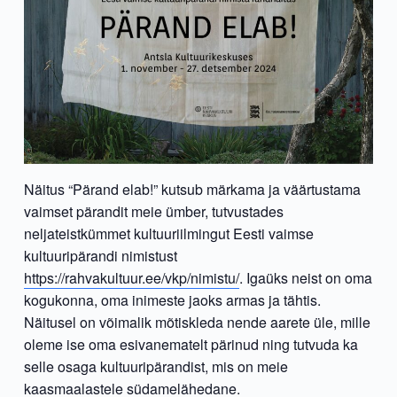
Näitus “Pärand elab!” kutsub märkama ja väärtustama
vaimset pärandit meie ümber, tutvustades
neljateistkümmet kultuuriilmingut Eesti vaimse
kultuuripärandi nimistust
https://rahvakultuur.ee/vkp/nimistu/
. Igaüks neist on oma
kogukonna, oma inimeste jaoks armas ja tähtis.
Näitusel on võimalik mõtiskleda nende aarete üle, mille
oleme ise oma esivanematelt pärinud ning tutvuda ka
selle osaga kultuuripärandist, mis on meie
kaasmaalastele südamelähedane.