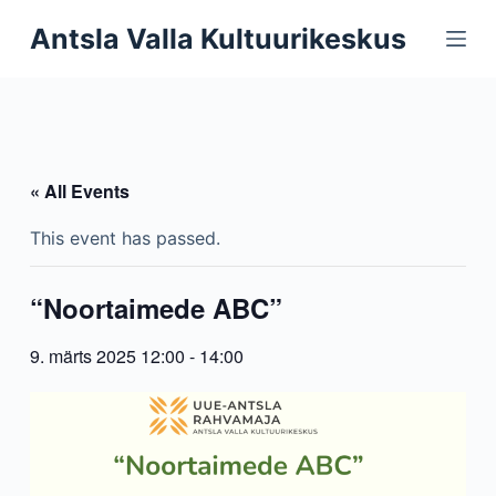
S
Antsla Valla Kultuurikeskus
k
i
p
t
o
« All Events
c
o
This event has passed.
n
t
“Noortaimede ABC”
e
n
9. märts 2025 12:00
-
14:00
t