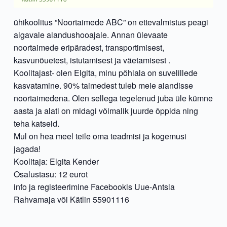
ühikoolitus ”Noortaimede ABC” on ettevalmistus peagi
algavale aiandushooajale. Annan ülevaate
noortaimede eripäradest, transportimisest,
kasvunõuetest, istutamisest ja väetamisest .
Koolitajast- olen Elgita, minu põhiala on suvelillede
kasvatamine. 90% taimedest tuleb meie aiandisse
noortaimedena. Olen sellega tegelenud juba üle kümne
aasta ja alati on midagi võimalik juurde õppida ning
teha katseid.
Mul on hea meel teile oma teadmisi ja kogemusi
jagada!
Koolitaja: Elgita Kender
Osalustasu: 12 eurot
info ja registeerimine Facebookis Uue-Antsla
Rahvamaja või Kätlin 55901116