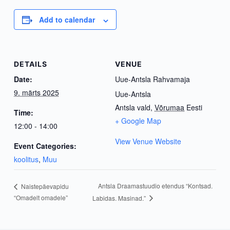
Add to calendar
DETAILS
VENUE
Date:
Uue-Antsla Rahvamaja
9. märts 2025
Uue-Antsla
Antsla vald
,
Võrumaa
Eesti
Time:
+ Google Map
12:00 - 14:00
View Venue Website
Event Categories:
koolitus
,
Muu
Antsla Draamastuudio etendus “Kontsad.
Naistepäevapidu
“Omadelt omadele”
Labidas. Masinad.”