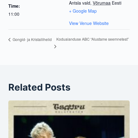
Antsla vald
,
Võrumaa
Eesti
Time:
+ Google Map
11:00
View Venue Website
Koduaianduse ABC “Alustame seemnetest”
Gongid- ja Kristallihelid
Related Posts