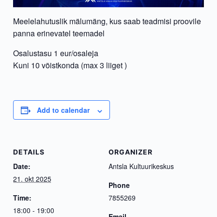
Meelelahutuslik mälumäng, kus saab teadmisi proovile
panna erinevatel teemadel
Osalustasu 1 eur/osaleja
Kuni 10 võistkonda (max 3 liiget )
Add to calendar
DETAILS
ORGANIZER
Date:
Antsla Kultuurikeskus
21. okt 2025
Phone
Time:
7855269
18:00 - 19:00
Email