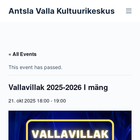
S
Antsla Valla Kultuurikeskus
k
i
p
t
o
« All Events
c
o
This event has passed.
n
t
Vallavillak 2025-2026 I mäng
e
n
21. okt 2025 18:00
-
19:00
t