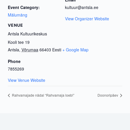
Event Category:
kultuur@antsla.ee
Mälumäng
View Organizer Website
VENUE
Antsla Kultuurikeskus
Kooli tee 19
Antsla
,
Võrumaa
66403
Eesti
+ Google Map
Phone
7855269
View Venue Website
Rahvamajade nädal “Rahvamaja loeb!”
Doonoripäev