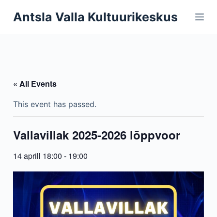
S
Antsla Valla Kultuurikeskus
k
i
p
t
o
« All Events
c
o
This event has passed.
n
t
Vallavillak 2025-2026 lõppvoor
e
n
14 aprill 18:00
-
19:00
t