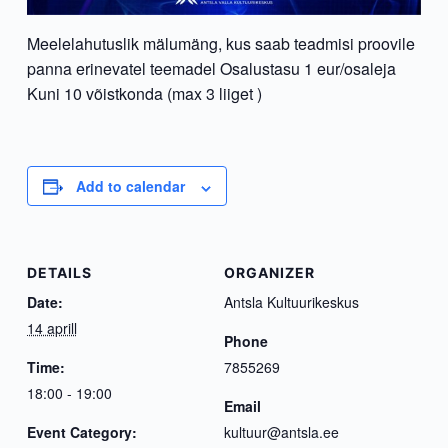
Meelelahutuslik mälumäng, kus saab teadmisi proovile
panna erinevatel teemadel Osalustasu 1 eur/osaleja
Kuni 10 võistkonda (max 3 liiget )
Add to calendar
DETAILS
ORGANIZER
Date:
Antsla Kultuurikeskus
14 aprill
Phone
Time:
7855269
18:00 - 19:00
Email
Event Category:
kultuur@antsla.ee