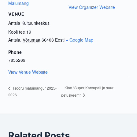
Mälumäng
View Organizer Website
VENUE
Antsla Kultuurikeskus
Kooli tee 19
Antsla
,
Võrumaa
66403
Eesti
+ Google Map
Phone
7855269
View Venue Website
Kino “Super Karvapall ja suur
Tsooru mälumängur 2025-
2026
petuskeem”
Related Posts