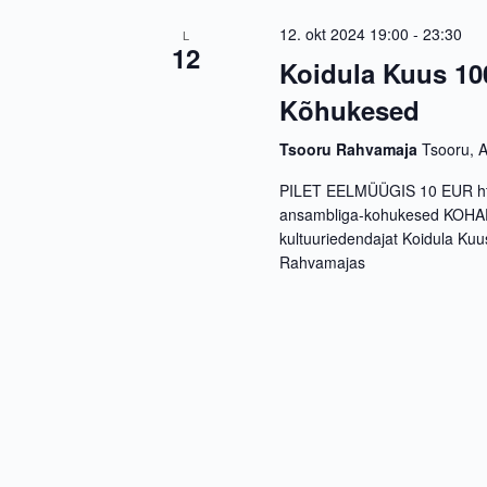
12. okt 2024 19:00
-
23:30
L
12
Koidula Kuus 10
Kõhukesed
Tsooru Rahvamaja
Tsooru, A
PILET EELMÜÜGIS 10 EUR https
ansambliga-kohukesed KOHA
kultuuriedendajat Koidula Kuu
Rahvamajas