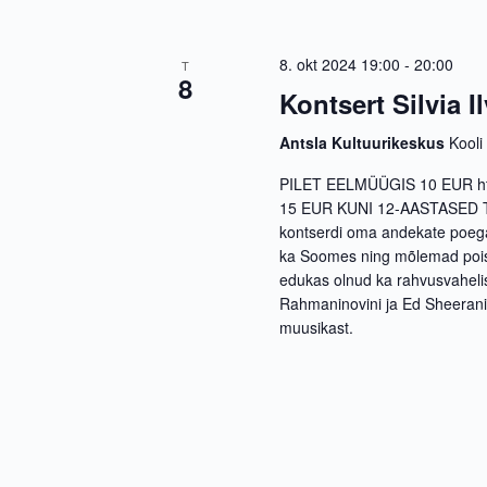
8. okt 2024 19:00
-
20:00
T
8
Kontsert Silvia I
Antsla Kultuurikeskus
Kooli
PILET EELMÜÜGIS 10 EUR https
15 EUR KUNI 12-AASTASED TASU
kontserdi oma andekate poegade
ka Soomes ning mõlemad poisid
edukas olnud ka rahvusvahelis
Rahmaninovini ja Ed Sheeranis
muusikast.