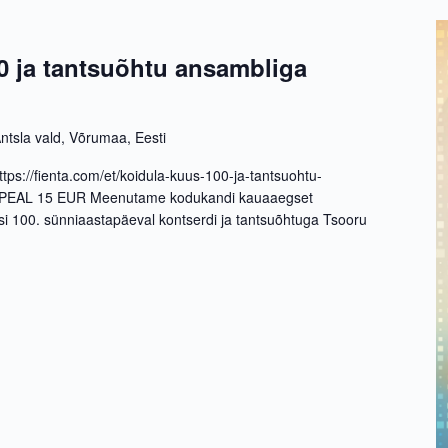
0 ja tantsuõhtu ansambliga
ntsla vald, Võrumaa, Eesti
://fienta.com/et/koidula-kuus-100-ja-tantsuohtu-
PEAL 15 EUR Meenutame kodukandi kauaaegset
si 100. sünniaastapäeval kontserdi ja tantsuõhtuga Tsooru