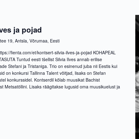
lves ja pojad
 tee 19, Antsla, Võrumaa, Eesti
://fienta.com/et/kontsert-silvia-ilves-ja-pojad KOHAPEAL
TA Tuntud eesti tšellist Silvia Ilves annab erilise
 Stefani ja Tristaniga. Trio on esinenud juba nii Eestis kui
 on konkursi Tallinna Talent võitjad, lisaks on Stefan
tel konkurssidel. Kontserdil kõlab muusikat Bachist
t Metsatöllini. Lisaks räägitakse lugusid oma muusikuelust ja