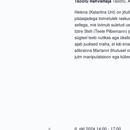
Tsooru Rahvamaja
Tsooru, A
Helena (Katariina Unt) on jõulin
pisiasjadega toimetulek raskus
sellega, mis toimub suletud u
tütre Stefi (Teele Piibemann)
sügisel teeb nutikas aga üks
ajab juuksed maha, ei käi enam
sõbranna Marianni õhutusel vä
julm manipulatsioon ega kübe
6. okt 2024 14:00
-
17:00
P