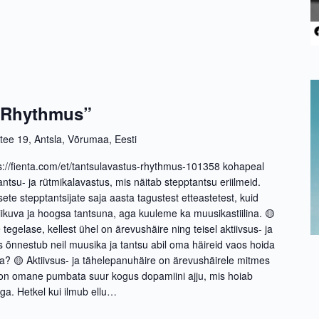
 “Rhythmus”
 tee 19, Antsla, Võrumaa, Eesti
s://fienta.com/et/tantsulavastus-rhythmus-101358 kohapeal
tsu- ja rütmikalavastus, mis näitab stepptantsu eriilmeid.
sete stepptantsijate saja aasta tagustest etteastetest, kuid
iikuva ja hoogsa tantsuna, aga kuuleme ka muusikastiilina. 🟡
tegelase, kellest ühel on ärevushäire ning teisel aktiivsus- ja
 õnnestub neil muusika ja tantsu abil oma häireid vaos hoida
ata? 🟡 Aktiivsus- ja tähelepanuhäire on ärevushäirele mitmes
on omane pumbata suur kogus dopamiini ajju, mis hoiab
ga. Hetkel kui ilmub ellu…