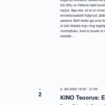
.
töö tõttu on Helena hästi kurs
varjus. Aga see, et ta on em
emotsionaalselt hüljanud, jää
aastane Stefi teoks iga ema 
ei tule ööseks koju ning taga
noortejõuku, kust ei puudu ei
veedab…
2. okt 2024 19:00
-
21:00
K
2
KINO Tsoorus: 