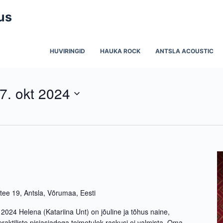
us
HUVIRINGID
HAUKA ROCK
ANTSLA ACOUSTIC
7. okt 2024
 tee 19, Antsla, Võrumaa, Eesti
2024 Helena (Katariina Unt) on jõuline ja tõhus naine,
 praktiliste pisiasjadega toimetulek raskusi ei valmista. Oma