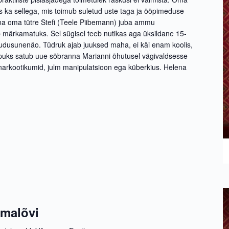
is ka sellega, mis toimub suletud uste taga ja ööpimeduse
ana oma tütre Stefi (Teele Piibemann) juba ammu
b märkamatuks. Sel sügisel teeb nutikas aga üksildane 15-
õudusunenäo. Tüdruk ajab juuksed maha, ei käi enam koolis,
tipuks satub uue sõbranna Marianni õhutusel vägivaldsesse
 narkootikumid, julm manipulatsioon ega küberkius. Helena
Emalõvi