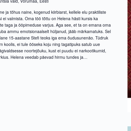
ntsla vald, Võrumaa, Eesti
e ja tõhus naine, kogenud kiirbiarst, kellele elu praktiliste
i ei valmista. Oma töö tõttu on Helena hästi kursis ka
ste taga ja ööpimeduse varjus. Aga see, et ta on emana oma
 juba ammu emotsionaalselt hüljanud, jääb märkamatuks. Sel
ildane 15-aastane Stefi teoks iga ema õudusunenäo. Tüdruk
 koolis, ei tule ööseks koju ning tagatipuks satub uue
givaldsesse noortejõuku, kust ei puudu ei narkootikumid,
rkius. Helena veedab päevad hirmu tundes ja…