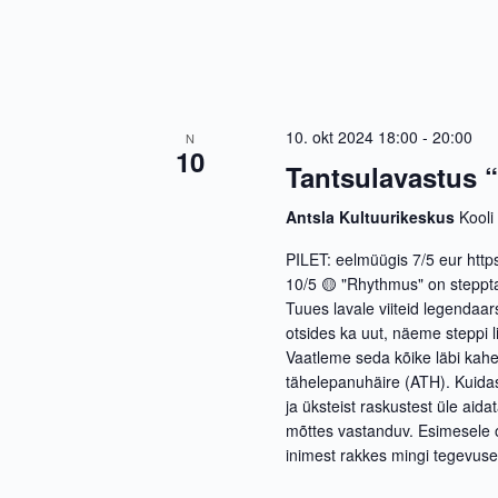
10. okt 2024 18:00
-
20:00
N
10
Tantsulavastus
Antsla Kultuurikeskus
Kooli
PILET: eelmüügis 7/5 eur http
10/5 🟡 "Rhythmus" on stepptan
Tuues lavale viiteid legendaar
otsides ka uut, näeme steppi l
Vaatleme seda kõike läbi kahe 
tähelepanuhäire (ATH). Kuidas
ja üksteist raskustest üle aid
mõttes vastanduv. Esimesele 
inimest rakkes mingi tegevuse