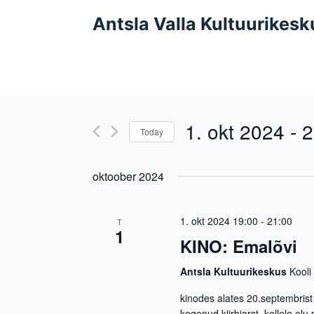
S
Antsla Valla Kultuurikesk
k
i
p
t
o
1. okt 2024
 - 
2
c
Today
o
S
n
e
oktoober 2024
t
l
e
e
n
c
1. okt 2024 19:00
-
21:00
T
1
t
t
KINO: Emalõvi
d
a
Antsla Kultuurikeskus
Kooli
t
kinodes alates 20.septembrist 
e
kogenud kiirbiarst, kellele elu