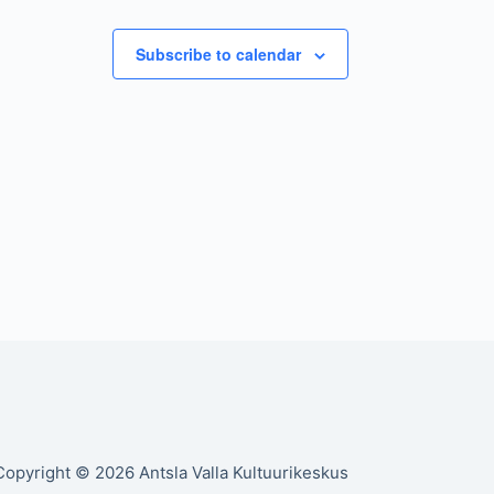
t
n
Subscribe to calendar
i
o
n
Copyright © 2026 Antsla Valla Kultuurikeskus