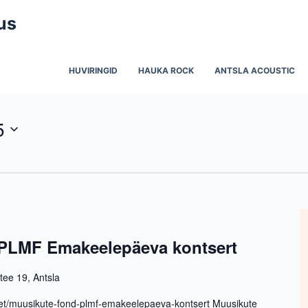
us
HUVIRINGID
HAUKA ROCK
ANTSLA ACOUSTIC
5
 PLMF Emakeelepäeva kontsert
 tee 19, Antsla
om/et/muusikute-fond-plmf-emakeelepaeva-kontsert Muusikute