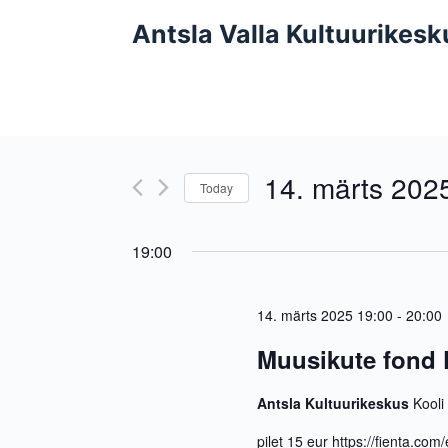
S
Antsla Valla Kultuurikesk
k
i
p
t
o
14. märts 202
c
Today
o
S
n
e
19:00
t
l
e
e
n
c
14. märts 2025 19:00
-
20:00
t
t
Muusikute fond
d
a
Antsla Kultuurikeskus
Kooli
t
e
pilet 15 eur https://fienta.c