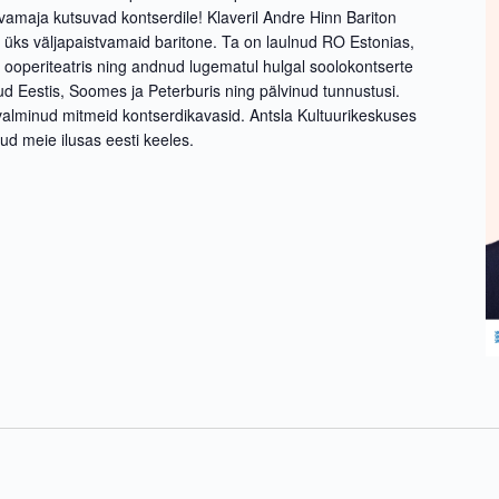
amaja kutsuvad kontserdile! Klaveril Andre Hinn Bariton
i üks väljapaistvamaid baritone. Ta on laulnud RO Estonias,
 ooperiteatris ning andnud lugematul hulgal soolokontserte
nud Eestis, Soomes ja Peterburis ning pälvinud tunnustusi.
 valminud mitmeid kontserdikavasid. Antsla Kultuurikeskuses
lud meie ilusas eesti keeles.