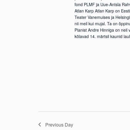
.
fond PLMF ja Uue-Antsla Rahv
Atlan Karp Atlan Karp on Eest
Teater Vanemuises ja Helsingi
nii meil kui mujal. Ta on õppi
Pianist Andre Hinniga on neil
kõlavad 14. märtsil kaunid lau
Previous Day