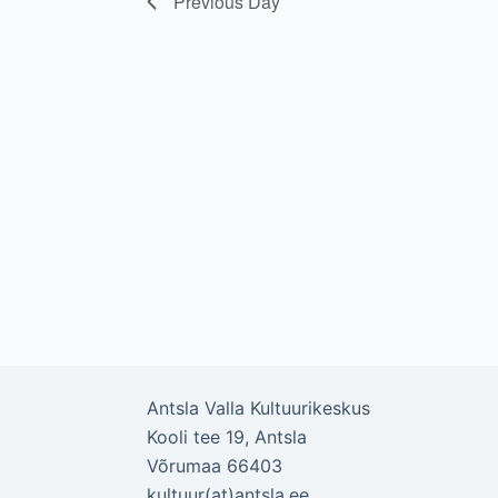
Previous Day
Antsla Valla Kultuurikeskus
Kooli tee 19, Antsla
Võrumaa 66403
kultuur(at)antsla.ee