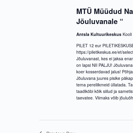
t
MTÜ Müüdud Naer
d
Jõuluvanale “
a
t
e
Antsla Kultuurikeskus
Kooli
.
PILET 12 eur PILETIKESKUSES
https://piletikeskus.ee/et/sel
Jõuluvanast, kes ei jaksa ena
on lapsi NII PALJU! Jõuluvan
koer kosserdavad jalus! Põhja
Jõuluvana juures pisike päkap
tema pereliikmeid üllatada. Ta
taadiköbi kõik siilud ja sameti
taevatee. Viimaks võib jõuluõ