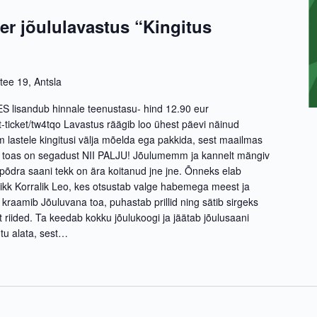
 jõululavastus “Kingitus
 tee 19, Antsla
 lisandub hinnale teenustasu- hind 12.90 eur
ect-ticket/tw4tqo Lavastus räägib loo ühest päevi näinud
m lastele kingitusi välja mõelda ega pakkida, sest maailmas
a toas on segadust NII PALJU! Jõulumemm ja kannelt mängiv
põdra saani tekk on ära koitanud jne jne. Õnneks elab
ikk Korralik Leo, kes otsustab valge habemega meest ja
 kraamib Jõuluvana toa, puhastab prillid ning sätib sirgeks
st riided. Ta keedab kokku jõulukoogi ja jäätab jõulusaani
htu alata, sest…