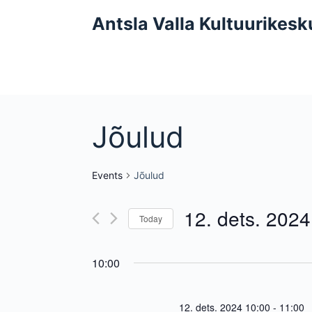
S
Antsla Valla Kultuurikesk
k
i
p
t
o
c
Jõulud
o
n
Events
Jõulud
t
e
12. dets. 2024
n
Today
t
S
e
10:00
l
e
c
12. dets. 2024 10:00
-
11:00